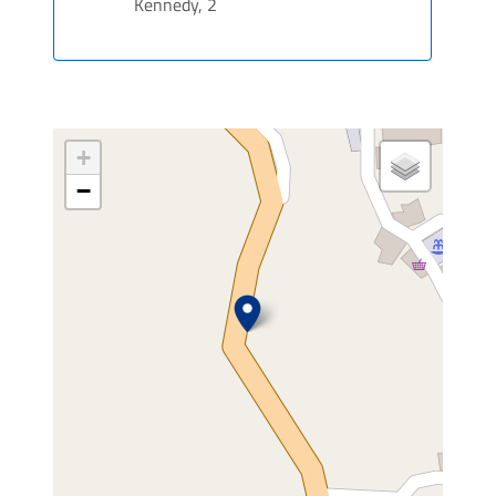
Kennedy, 2
+
−