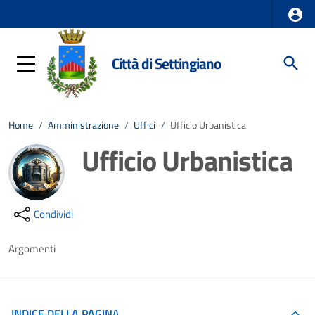
Città di Settingiano
Home
/
Amministrazione
/
Uffici
/
Ufficio Urbanistica
Ufficio Urbanistica
Dettagli della notizia
Condividi
Argomenti
INDICE DELLA PAGINA