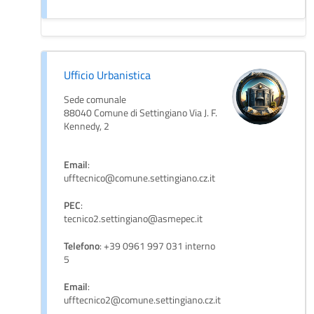
Ufficio Urbanistica
Sede comunale
88040 Comune di Settingiano Via J. F.
Kennedy, 2
Email
:
ufftecnico@comune.settingiano.cz.it
PEC
:
tecnico2.settingiano@asmepec.it
Telefono
: +39 0961 997 031 interno
5
Email
:
ufftecnico2@comune.settingiano.cz.it