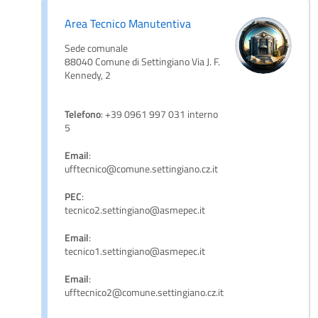
Area Tecnico Manutentiva
Sede comunale
88040 Comune di Settingiano Via J. F.
Kennedy, 2
Telefono
: +39 0961 997 031 interno
5
Email
:
ufftecnico@comune.settingiano.cz.it
PEC
:
tecnico2.settingiano@asmepec.it
Email
:
tecnico1.settingiano@asmepec.it
Email
:
ufftecnico2@comune.settingiano.cz.it