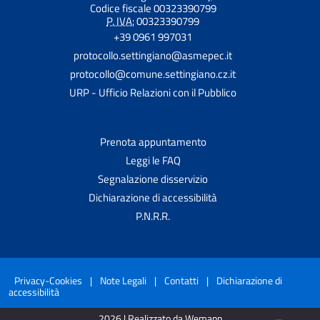
Codice fiscale 00323390799
P. IVA:
00323390799
+39 0961 997031
protocollo.settingiano@asmepec.it
protocollo@comune.settingiano.cz.it
URP - Ufficio Relazioni con il Pubblico
Prenota appuntamento
Leggi le FAQ
Segnalazione disservizio
Dichiarazione di accessibilità
P.N.R.R.
Privacy-Cookies
|
Note Legali
|
Contatti
|
Dichiarazione di
accessibilità
2026 | Realizzato da Wemapp