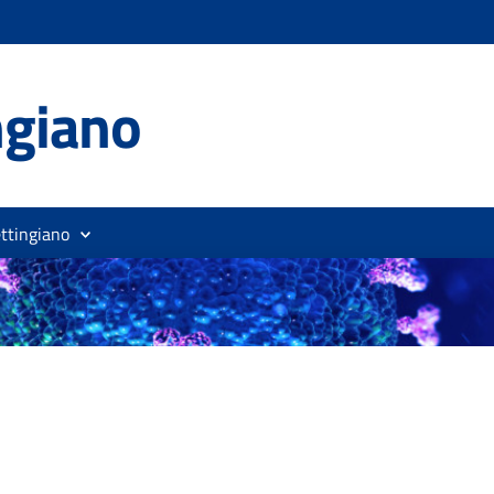
ingiano
ttingiano