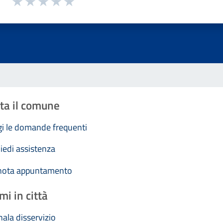
Valuta 1 stelle su 5
Valuta 2 stelle su 5
Valuta 3 stelle su 5
Valuta 4 stelle su 5
Valuta 5 stelle su 5
ta il comune
i le domande frequenti
iedi assistenza
nota appuntamento
mi in città
ala disservizio