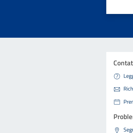
Contat
Legg
Rich
Pre
Proble
Segn