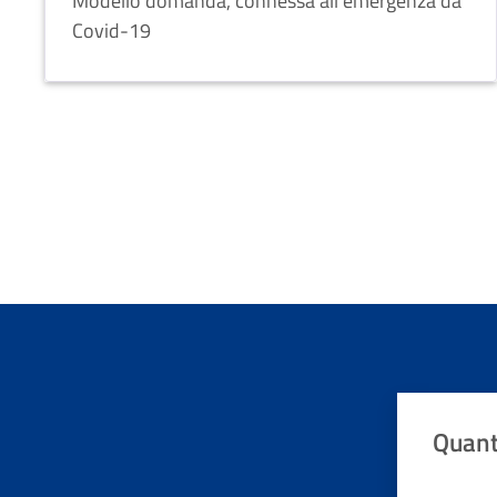
Modello domanda, connessa all'emergenza da
Covid-19
Quant
Valuta da 