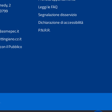
nedy, 2
Leggi le FAQ
90799
Segnalazione disservizio
Dichiarazione di accessibilità
P.N.R.R.
o@asmepec.it
ingiano.cz.it
con il Pubblico
Ciao 👋
Come posso esserti utile?
smart_toy
à