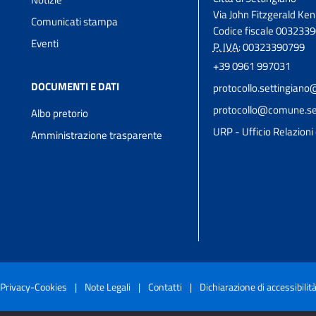
Via John Fitzgerald Ken
Comunicati stampa
Codice fiscale 003233
Eventi
P. IVA:
00323390799
+39 0961 997031
DOCUMENTI E DATI
protocollo.settingian
protocollo@comune.sett
Albo pretorio
URP - Ufficio Relazioni 
Amministrazione trasparente
Privacy-Cookies
|
Note Legali
|
Contatti
|
Dichiarazione di accessibilit