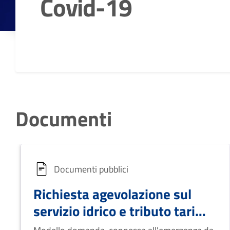
Covid-19
Dettagli della notizia
Documenti
Documenti pubblici
Richiesta agevolazione sul
servizio idrico e tributo tari
2021 utenze non domestiche