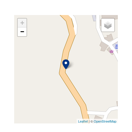
+
−
Leaflet
| ©
OpenStreetMap