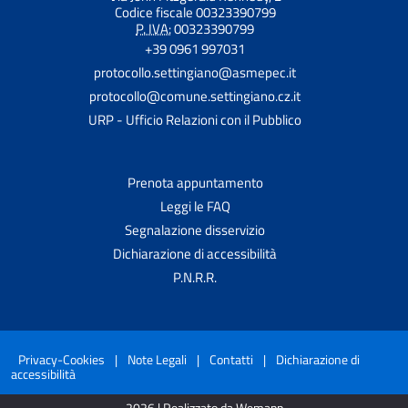
Codice fiscale 00323390799
P. IVA:
00323390799
+39 0961 997031
protocollo.settingiano@asmepec.it
protocollo@comune.settingiano.cz.it
URP - Ufficio Relazioni con il Pubblico
Prenota appuntamento
Leggi le FAQ
Segnalazione disservizio
Dichiarazione di accessibilità
P.N.R.R.
Privacy-Cookies
|
Note Legali
|
Contatti
|
Dichiarazione di
accessibilità
2026 | Realizzato da Wemapp