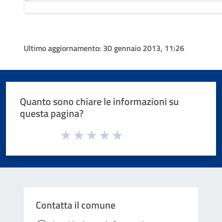
Ultimo aggiornamento:
30 gennaio 2013, 11:26
Quanto sono chiare le informazioni su
questa pagina?
Valuta da 1 a 5 stelle la pagina
Valuta 1 stelle su 5
Valuta 2 stelle su 5
Valuta 3 stelle su 5
Valuta 4 stelle su 5
Valuta 5 stelle su 5
Contatta il comune