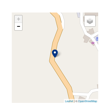
+
−
Leaflet
| ©
OpenStreetMap