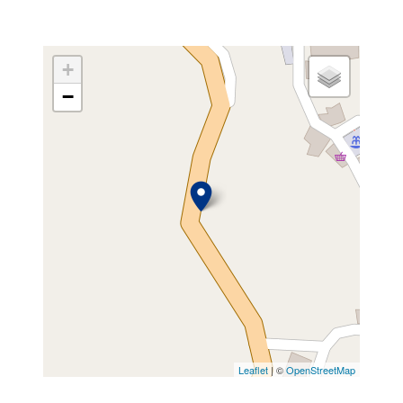
+
−
Leaflet
| ©
OpenStreetMap