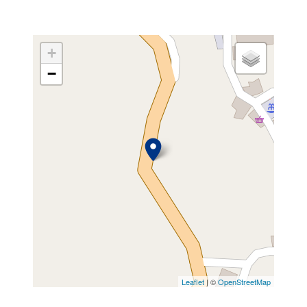
+
−
Leaflet
| ©
OpenStreetMap