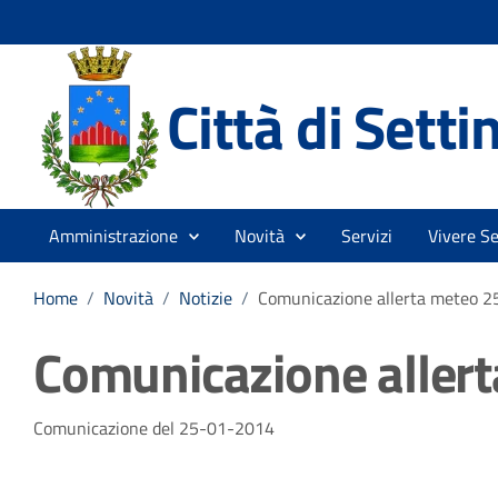
Città di Sett
Amministrazione
Novità
Servizi
Vivere Se
Home
/
Novità
/
Notizie
/
Comunicazione allerta meteo 
Comunicazione aller
Dettagli della notizia
Comunicazione del 25-01-2014