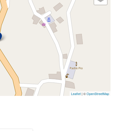
Leaflet
| ©
OpenStreetMap