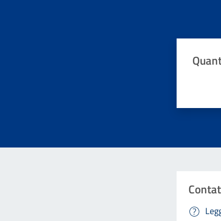
Quant
Valuta da 
Contat
Legg