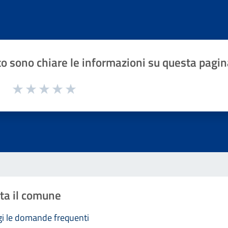
o sono chiare le informazioni su questa pagin
1 a 5 stelle la pagina
Valuta 1 stelle su 5
Valuta 2 stelle su 5
Valuta 3 stelle su 5
Valuta 4 stelle su 5
Valuta 5 stelle su 5
ta il comune
i le domande frequenti