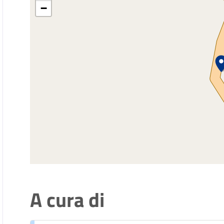
−
A cura di