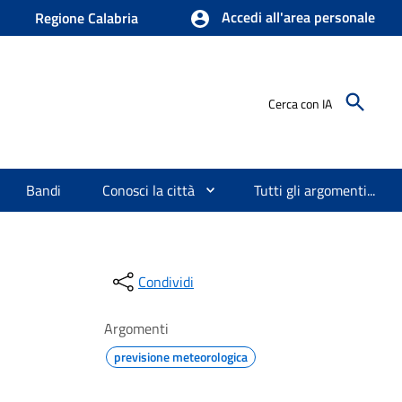
Accedi all'area personale
Regione Calabria
Cerca con IA
Bandi
Conosci la città
Tutti gli argomenti...
Condividi
Argomenti
previsione meteorologica